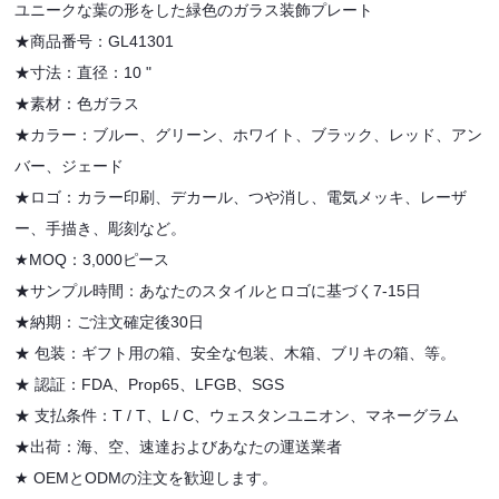
ユニークな葉の形をした緑色のガラス装飾プレート
★商品番号：GL41301
★寸法：直径：10 "
★素材：色ガラス
★カラー：ブルー、グリーン、ホワイト、ブラック、レッド、アン
バー、ジェード
★ロゴ：カラー印刷、デカール、つや消し、電気メッキ、レーザ
ー、手描き、彫刻など。
★MOQ：3,000ピース
★サンプル時間：あなたのスタイルとロゴに基づく7-15日
★納期：ご注文確定後30日
★
包装：ギフト用の箱、安全な包装、木箱、ブリキの箱、等。
★
認証：FDA、Prop65、LFGB、SGS
★
支払条件：T / T、L / C、ウェスタンユニオン、マネーグラム
★出荷：海、空、速達およびあなたの運送業者
★
OEMとODMの注文を歓迎します。