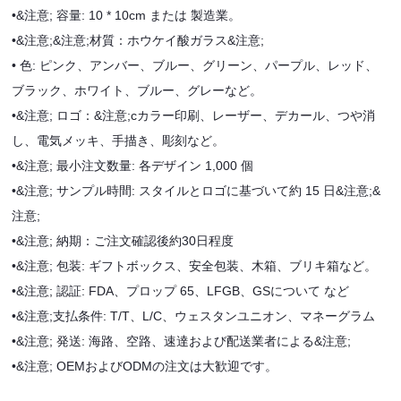
•
&注意; 容量: 10 * 10cm または 製造業。
•
&注意;&注意;材質：ホウケイ酸ガラス&注意;
• 色: ピンク、アンバー、ブルー、グリーン、パープル、レッド、
ブラック、ホワイト、ブルー、グレーなど。
•
&注意; ロゴ：
&注意;c
カラー印刷、レーザー、デカール、つや消
し、電気メッキ、手描き、彫刻など。
•
&注意; 最小注文数量: 各デザイン 1,000 個
•
&注意; サンプル時間: スタイルとロゴに基づいて約 15 日&注意;&
注意;
•
&注意; 納期：ご注文確認後約30日程度
•
&注意; 包装: ギフトボックス、安全包装、木箱、ブリキ箱など。
•
&注意; 認証: FDA、プロップ 65、LFGB、GSについて など
•&注意;
支払条件: T/T、L/C、ウェスタンユニオン、マネーグラム
•
&注意; 発送: 海路、空路、速達および配送業者による&注意;
•
&注意; OEMおよびODMの注文は大歓迎です。