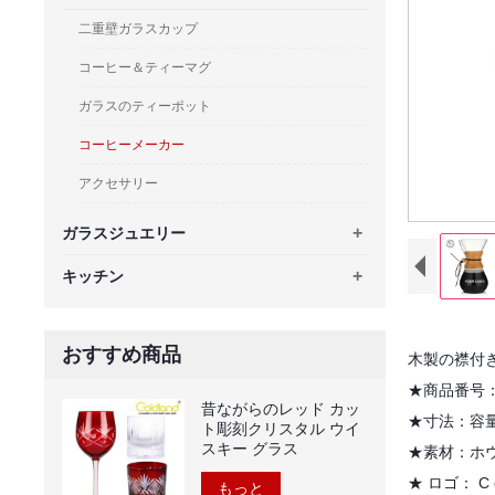
二重壁ガラスカップ
コーヒー＆ティーマグ
ガラスのティーポット
コーヒーメーカー
アクセサリー
+
ガラスジュエリー
+
キッチン
おすすめ商品
木製の襟付
★商品番号：G
昔ながらのレッド カッ
★寸法：容量：
ト彫刻クリスタル ウイ
スキー グラス
★素材：ホ
★
ロゴ：
C
もっと