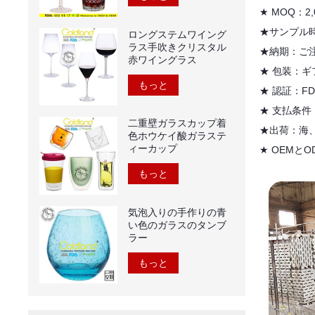
★
MOQ：2
★サンプル
ロングステムワイング
ラス手吹きクリスタル
★納期：ご注
赤ワイングラス
★
包装：ギ
もっと
★
認証：FDA
★
支払条件：
二重壁ガラスカップ着
★出荷：海
色ホウケイ酸ガラステ
ィーカップ
★
OEMと
もっと
気泡入りの手作りの青
い色のガラスのタンブ
ラー
もっと