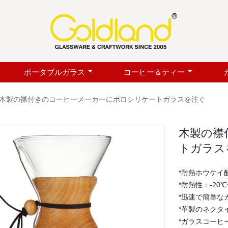
ポータブルガラス
コーヒー＆ティー
木製の襟付きのコーヒーメーカーにボロシリケートガラスを注ぐ
木製の襟
トガラス
*耐熱ホウケイ
*耐熱性：-20℃
*迅速で簡単な
*革製のネクタ
*ガラスコーヒ