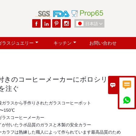




日本語

ガラスジュエリー
キッチン
お問い合わせ
付きのコーヒーメーカーにボロシリケー


を注ぐ

酸ガラスから手作りされたガラスコーヒーポット
〜150℃
ガラスコーヒーメーカー
イが付いたラボ品質のガラスと木製の安全カラー
ーカラフは熟練した職人によって作られています最高品質のため