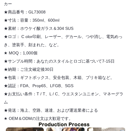
カー
★商品番号：GL73008
★寸法：容量：350ml、600ml
★素材：ホウケイ酸ガラス＆304 SUS
★
ロゴ：
C
olor印刷、レーザー、デカール、つや消し、電気めっ
き、塗装手、刻まれた、など。
★
MOQ：1,000個
★サンプル時間：あなたのスタイルとロゴに基づいて7-15日
★納期：ご注文確定後30日
★
包装：ギフトボックス、安全包装、木箱、ブリキ箱など。
★
認証：FDA、Prop65、LFGB、SGS
★
お支払い条件：T / T、L / C、ウエスタンユニオン、マネーグラ
ム
★発送：海上、空路、速達、および運送業者による
★
OEM＆ODMの注文は大歓迎です。