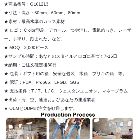
★商品番号：GL61213
★寸法：高さ：50mm、60mm、80mm
★素材：最高水準のガラス素材
★
ロゴ：
C
olor印刷、デカール、つや消し、電気めっき、レーザ
ー、手塗り、刻まれた、など。
★
MOQ：3,000ピース
★サンプル時間：あなたのスタイルとロゴに基づく7-15日
★納期：ご注文確定後30日
★
包装：ギフト用の箱、安全な包装、木箱、ブリキの箱、等。
★
認証：FDA、Prop65、LFGB、SGS
★
支払条件：T / T、L / C、ウェスタンユニオン、マネーグラム
★出荷：海、空、速達およびあなたの運送業者
★
OEMとODMの注文を歓迎します。