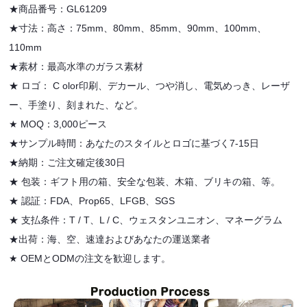
★商品番号：GL61209
★寸法：高さ：75mm、80mm、85mm、90mm、100mm、
110mm
★素材：最高水準のガラス素材
★
ロゴ：
C
olor印刷、デカール、つや消し、電気めっき、レーザ
ー、手塗り、刻まれた、など。
★
MOQ：3,000ピース
★サンプル時間：あなたのスタイルとロゴに基づく7-15日
★納期：ご注文確定後30日
★
包装：ギフト用の箱、安全な包装、木箱、ブリキの箱、等。
★
認証：FDA、Prop65、LFGB、SGS
★
支払条件：T / T、L / C、ウェスタンユニオン、マネーグラム
★出荷：海、空、速達およびあなたの運送業者
★
OEMとODMの注文を歓迎します。